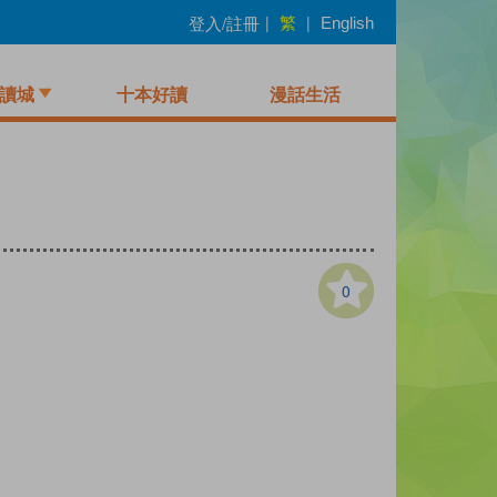
繁
登入/註冊
|
|
English
讀城
十本好讀
漫話生活
0