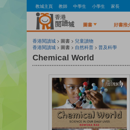
Skip
教城主頁
教師
中學生
小學生
家長
to
main
content
圖書
好書推
香港閱讀城
> 圖書 >
兒童讀物
香港閱讀城
> 圖書 >
自然科普
>
普及科學
Chemical World