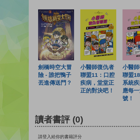
小醫師
小醫師復仇者
劍橋時空大冒
聯盟1
聯盟11：口腔
險 - 誰把鴨子
系統疾
疾病，堂堂正
丟進傳送門？
應每一
正的對決吧！
號！
讀者書評
(0)
請登入給你的書籍評分