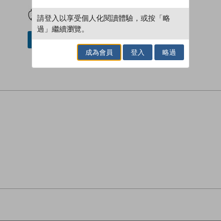
試閲
加入閱讀紀錄
請登入以享受個人化閱讀體驗，或按「略
過」繼續瀏覽。
加入／閱讀電子書
成為會員
登入
略過