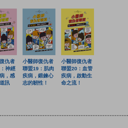
復仇者
小醫師復仇者
小醫師復仇者
8：神經
聯盟19：肌肉
聯盟20：血管
病，感
疾病，鍛鍊心
疾病，啟動生
道訊
志的韌性！
命之流！