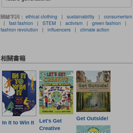
關鍵字詞：
ethical clothing
|
sustainability
|
consumerism
|
fast fashion
|
STEM
|
activism
|
green fashion
|
fashion revolution
|
influencers
|
climate action
相關書籍
Get Outside!
Let's Get
In It to Win It
Creative