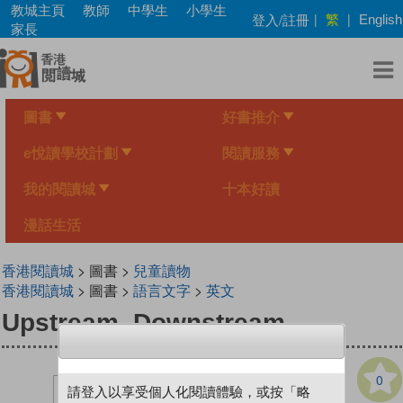
Skip
教城主頁
教師
中學生
小學生
繁
登入/註冊
|
|
English
to
家長
main
content
圖書
好書推介
e悅讀學校計劃
閱讀服務
我的閱讀城
十本好讀
漫話生活
香港閱讀城
> 圖書 >
兒童讀物
香港閱讀城
> 圖書 >
語言文字
>
英文
Upstream, Downstream
0
請登入以享受個人化閱讀體驗，或按「略