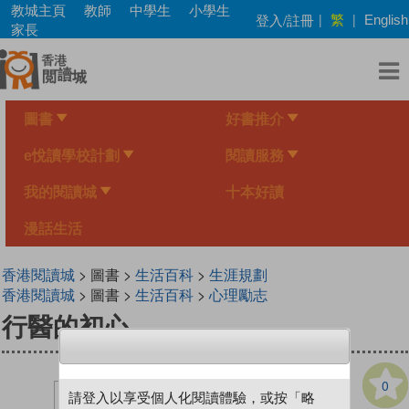
Skip
教城主頁
教師
中學生
小學生
繁
登入/註冊
|
|
English
to
家長
main
content
圖書
好書推介
e悅讀學校計劃
閱讀服務
我的閱讀城
十本好讀
漫話生活
香港閱讀城
> 圖書 >
生活百科
>
生涯規劃
香港閱讀城
> 圖書 >
生活百科
>
心理勵志
行醫的初心
0
請登入以享受個人化閱讀體驗，或按「略