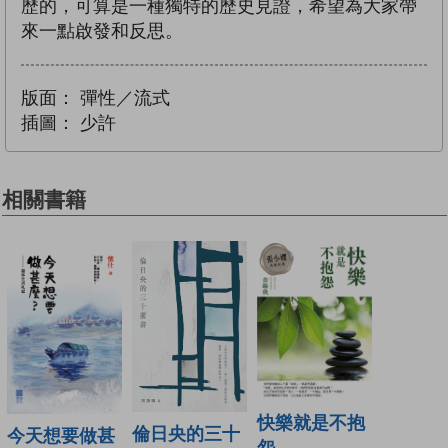
歷的，可算是一種獨特的歷史見證，希望為大家帶
來一點啟發和反思。
版面：
彈性／流式
插圖：
少許
相關書籍
快樂就是不抱
倫日央的三十
今天想要做甚
怨