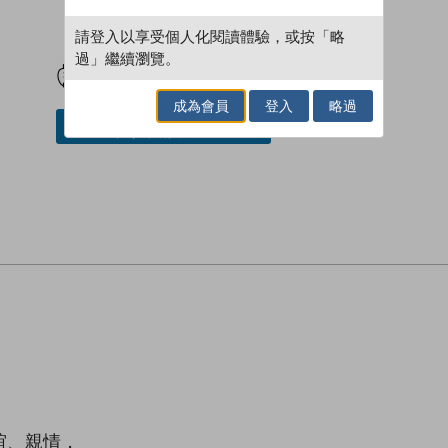
請登入以享受個人化閱讀體驗，或按「略
試閲
加入閱讀紀錄
過」繼續瀏覽。
成為會員
登入
略過
加入／閱讀電子書
誼、親情，