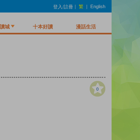
繁
登入/註冊
|
|
English
讀城
十本好讀
漫話生活
0