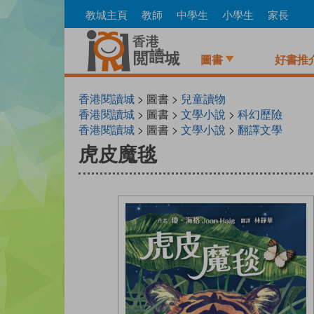
Skip
教城主頁
教師
中學生
小學生
家長
to
main
content
圖書
好書推
香港閱讀城
> 圖書 >
兒童讀物
香港閱讀城
> 圖書 >
文學小說
>
科幻歷險
香港閱讀城
> 圖書 >
文學小說
>
翻譯文學
虎皮魔毯