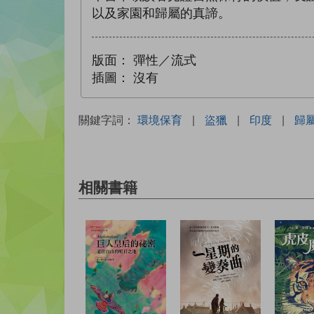
以及家園和歸屬的真諦。
版面：
彈性／流式
插圖：
沒有
關鍵字詞：
環境保育
|
盜獵
|
印度
|
歸
相關書籍