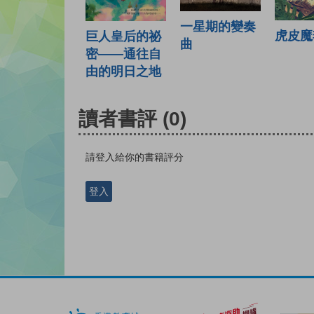
一星期的變奏
虎皮魔
巨人皇后的祕
曲
密——通往自
由的明日之地
讀者書評
(0)
請登入給你的書籍評分
登入