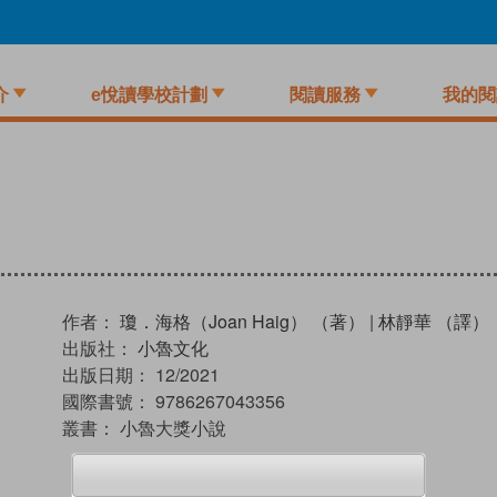
介
e悅讀學校計劃
閱讀服務
我的閱
作者：
瓊．海格（Joan Haig） （著）
|
林靜華 （譯）
出版社：
小魯文化
出版日期：
12/2021
國際書號：
9786267043356
叢書：
小魯大獎小說