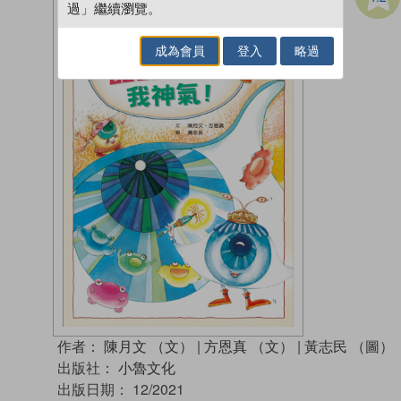
過」繼續瀏覽。
成為會員
登入
略過
作者：
陳月文 （文）
|
方恩真 （文）
|
黃志民 （圖）
出版社：
小魯文化
出版日期：
12/2021