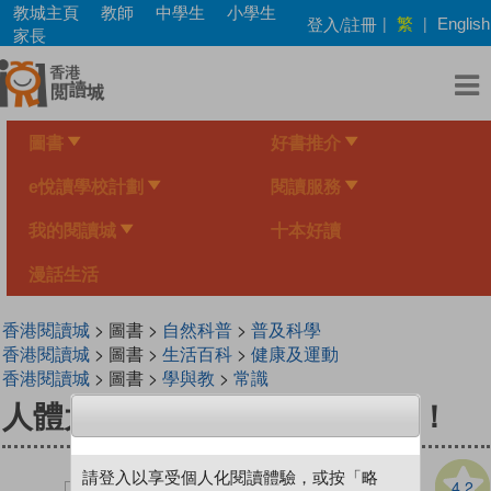
Skip
教城主頁
教師
中學生
小學生
繁
登入/註冊
|
|
English
to
家長
main
content
圖書
好書推介
e悅讀學校計劃
閱讀服務
我的閱讀城
十本好讀
漫話生活
香港閱讀城
> 圖書 >
自然科普
>
普及科學
香港閱讀城
> 圖書 >
生活百科
>
健康及運動
香港閱讀城
> 圖書 >
學與教
>
常識
人體大遊歷4：晶晶亮眼我神氣！
請登入以享受個人化閱讀體驗，或按「略
4.2