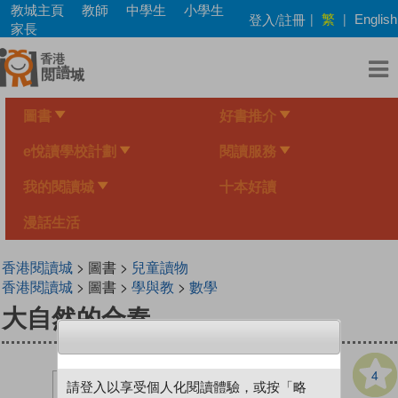
Skip
教城主頁
教師
中學生
小學生
繁
登入/註冊
|
|
English
to
家長
main
content
圖書
好書推介
e悅讀學校計劃
閱讀服務
我的閱讀城
十本好讀
漫話生活
香港閱讀城
> 圖書 >
兒童讀物
香港閱讀城
> 圖書 >
學與教
>
數學
大自然的合奏
4
請登入以享受個人化閱讀體驗，或按「略