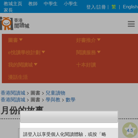
Skip
教城主頁
教師
中學生
小學生
繁
登入/註冊
|
|
English
to
家長
main
content
圖書
好書推介
e悅讀學校計劃
閱讀服務
我的閱讀城
十本好讀
漫話生活
香港閱讀城
> 圖書 >
兒童讀物
香港閱讀城
> 圖書 >
學與教
>
數學
月份的故事
4.5
請登入以享受個人化閱讀體驗，或按「略