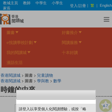
Skip
教城主頁
教師
中學生
小學生
繁
登入/註冊
|
|
English
to
家長
main
content
圖書
好書推介
e悅讀學校計劃
閱讀服務
我的閱讀城
十本好讀
漫話生活
香港閱讀城
> 圖書 >
兒童讀物
香港閱讀城
> 圖書 >
學與教
>
數學
時鐘的由來
4.7
請登入以享受個人化閱讀體驗，或按「略