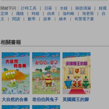
關鍵字詞：
計時工具
|
日晷
|
水鐘
|
銅壺滴漏
|
鐘擺
定律
|
擺鐘
|
時鐘
|
由來
|
伽利略
|
海更斯
|
自
主
|
閱讀
|
數學
|
故事
|
繪本
|
有聲電子書
相關書籍
大自然的合奏
老伯伯與兔子
英國國王的腳