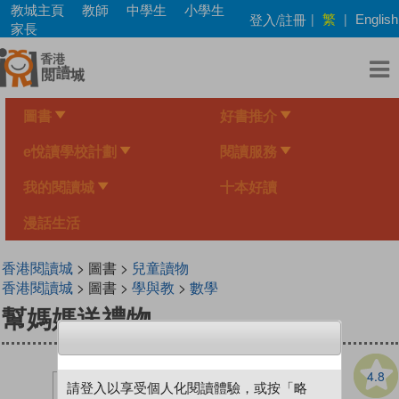
Skip
教城主頁
教師
中學生
小學生
繁
登入/註冊
|
|
English
to
家長
main
content
圖書
好書推介
e悅讀學校計劃
閱讀服務
我的閱讀城
十本好讀
漫話生活
香港閱讀城
> 圖書 >
兒童讀物
香港閱讀城
> 圖書 >
學與教
>
數學
幫媽媽送禮物
4.8
請登入以享受個人化閱讀體驗，或按「略