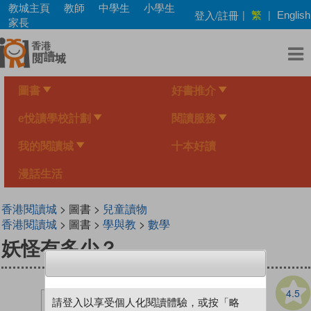
Skip
教城主頁
教師
中學生
小學生
繁
登入/註冊
|
|
English
to
家長
main
content
圖書
好書推介
e悅讀學校計劃
閱讀服務
我的閱讀城
十本好讀
漫話生活
香港閱讀城
> 圖書 >
兒童讀物
香港閱讀城
> 圖書 >
學與教
>
數學
妖怪有多少？
4.5
請登入以享受個人化閱讀體驗，或按「略