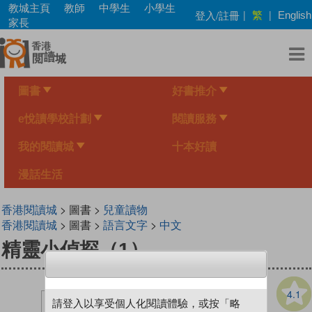
Skip
教城主頁
教師
中學生
小學生
繁
登入/註冊
|
|
English
to
家長
main
content
圖書
好書推介
e悅讀學校計劃
閱讀服務
我的閱讀城
十本好讀
漫話生活
香港閱讀城
> 圖書 >
兒童讀物
香港閱讀城
> 圖書 >
語言文字
>
中文
精靈小偵探（1）
4.1
請登入以享受個人化閱讀體驗，或按「略