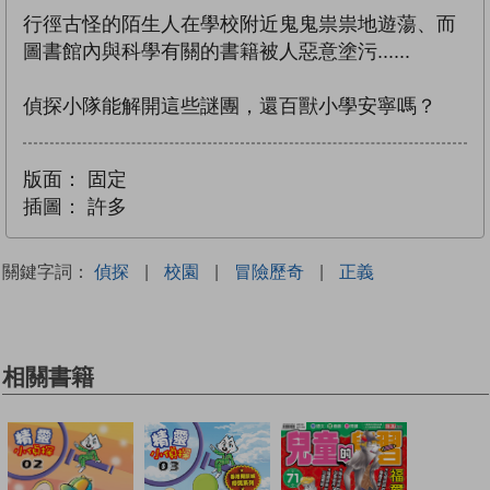
行徑古怪的陌生人在學校附近鬼鬼祟祟地遊蕩、而
圖書館內與科學有關的書籍被人惡意塗污......
偵探小隊能解開這些謎團，還百獸小學安寧嗎？
版面：
固定
插圖：
許多
關鍵字詞：
偵探
|
校園
|
冒險歷奇
|
正義
相關書籍