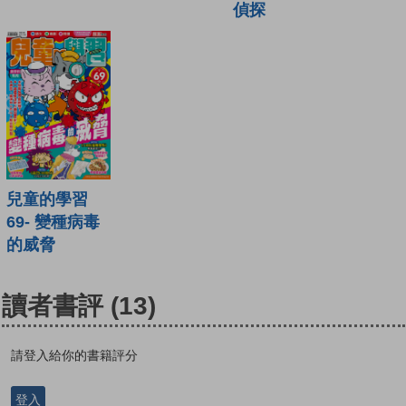
偵探
兒童的學習
69- 變種病毒
的威脅
讀者書評
(13)
請登入給你的書籍評分
登入