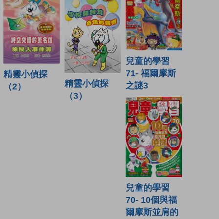
兒童的學習
71- 福爾摩斯
精靈小偵探
精靈小偵探
之謎3
（2）
（3）
兒童的學習
70- 10個與福
爾摩斯並肩的