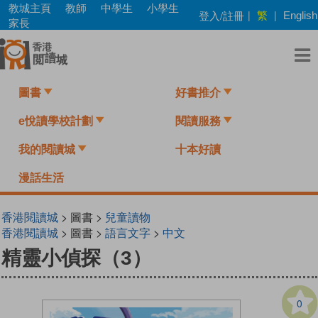
Skip
教城主頁
教師
中學生
小學生
繁
登入/註冊
|
|
English
to
家長
main
content
圖書
好書推介
e悅讀學校計劃
閱讀服務
我的閱讀城
十本好讀
漫話生活
香港閱讀城
> 圖書 >
兒童讀物
香港閱讀城
> 圖書 >
語言文字
>
中文
精靈小偵探（3）
0