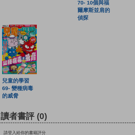
70- 10個與福
爾摩斯並肩的
偵探
兒童的學習
69- 變種病毒
的威脅
讀者書評
(0)
請登入給你的書籍評分