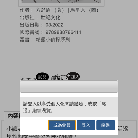
作者：
方舒眉 （著）
|
馬星原 （圖）
出版社：
世紀文化
出版日期：
03/2022
國際書號：
9789888786411
叢書：
精靈小偵探系列
試閲
加入閱讀紀錄
加入／閱讀電子書
請登入以享受個人化閱讀體驗，或按「略
過」繼續瀏覽。
內容簡介
作者簡介
成為會員
登入
略過
小讀者透過文字跟隨偵探們破解謎團，可激發活潑
思維和從中學習各種小知識！