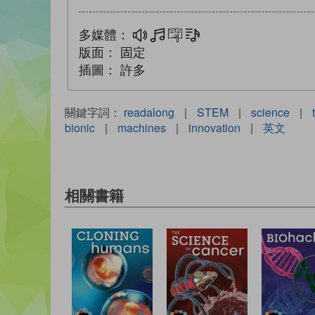
多媒體：
多媒體
互動練習
文字同步朗讀
版面：
固定
插圖：
許多
關鍵字詞：
readalong
|
STEM
|
science
|
bionic
|
machines
|
innovation
|
英文
相關書籍