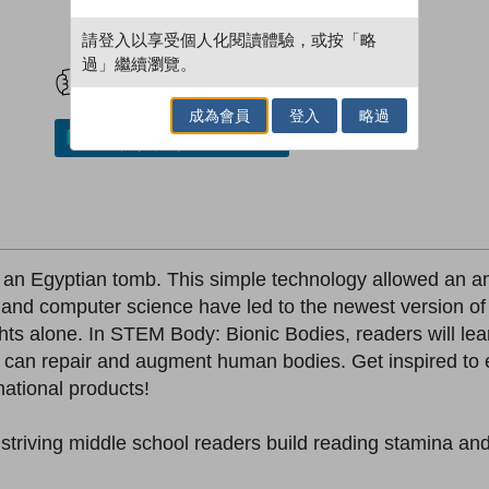
請登入以享受個人化閱讀體驗，或按「略
試閲
加入閱讀紀錄
過」繼續瀏覽。
成為會員
登入
略過
加入／閱讀電子書
in an Egyptian tomb. This simple technology allowed an a
and computer science have led to the newest version of t
hts alone. In STEM Body: Bionic Bodies, readers will lea
at can repair and augment human bodies. Get inspired to 
mational products!
p striving middle school readers build reading stamina an