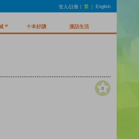
繁
登入/註冊
|
|
English
城
十本好讀
漫話生活
0