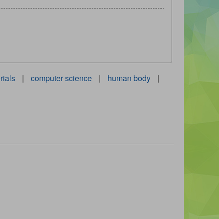
rials
|
computer science
|
human body
|