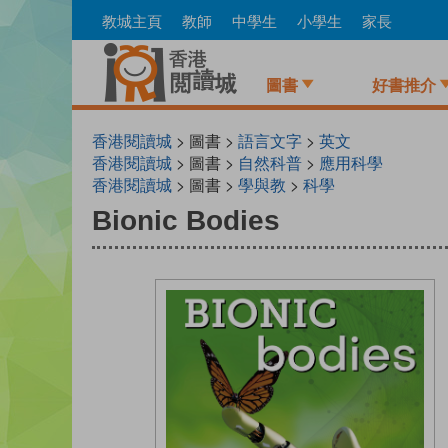
Skip
教城主頁
教師
中學生
小學生
家長
to
main
content
圖書
好書推介
香港閱讀城
> 圖書 >
語言文字
>
英文
香港閱讀城
> 圖書 >
自然科普
>
應用科學
香港閱讀城
> 圖書 >
學與教
>
科學
Bionic Bodies