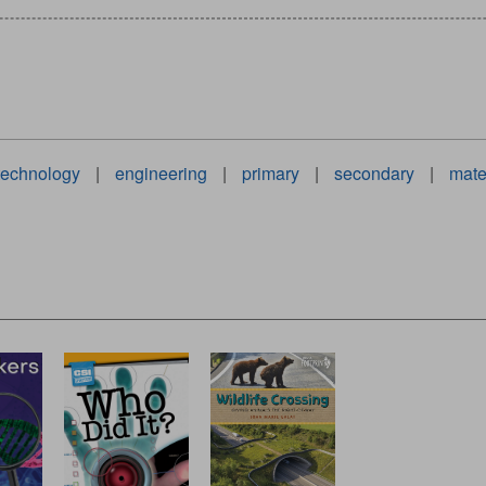
technology
|
engineering
|
primary
|
secondary
|
mate