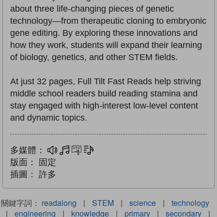
about three life-changing pieces of genetic
technology—from therapeutic cloning to embryonic
gene editing. By exploring these innovations and
how they work, students will expand their learning
of biology, genetics, and other STEM fields.
At just 32 pages, Full Tilt Fast Reads help striving
middle school readers build reading stamina and
stay engaged with high-interest low-level content
and dynamic topics.
多媒體：
多媒體
互動練習
文字同步朗讀
版面：
固定
插圖：
許多
關鍵字詞：
readalong
|
STEM
|
science
|
technology
|
engineering
|
knowledge
|
primary
|
secondary
|