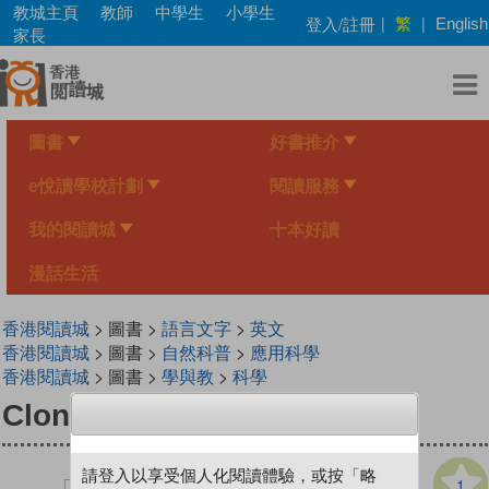
Skip
教城主頁
教師
中學生
小學生
繁
登入/註冊
|
|
English
to
家長
main
content
圖書
好書推介
e悅讀學校計劃
閱讀服務
我的閱讀城
十本好讀
漫話生活
香港閱讀城
> 圖書 >
語言文字
>
英文
香港閱讀城
> 圖書 >
自然科普
>
應用科學
香港閱讀城
> 圖書 >
學與教
>
科學
Cloning Humans
請登入以享受個人化閱讀體驗，或按「略
1