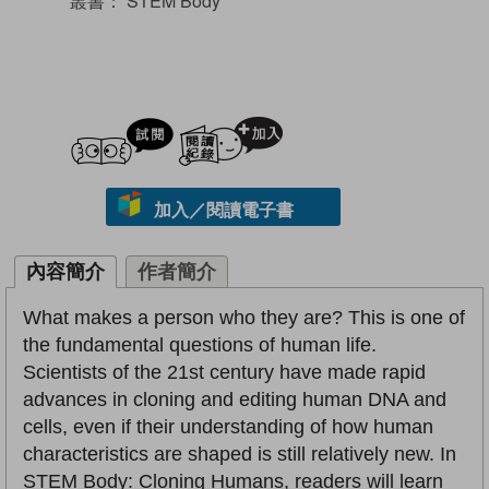
叢書：
STEM Body
試閲
加入閱讀紀錄
加入／閱讀電子書
內容簡介
作者簡介
What makes a person who they are? This is one of
the fundamental questions of human life.
Scientists of the 21st century have made rapid
advances in cloning and editing human DNA and
cells, even if their understanding of how human
characteristics are shaped is still relatively new. In
STEM Body: Cloning Humans, readers will learn