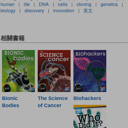
human
|
life
|
DNA
|
cells
|
cloning
|
genetics
|
biology
|
discovery
|
innovation
|
英文
相關書籍
Bionic
The Science
Biohackers
Bodies
of Cancer