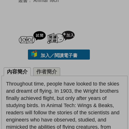
叢書：
Animal Tech
試閲
加入閱讀紀錄
加入／閱讀電子書
內容簡介
作者簡介
Throughout time, people have looked to the skies
and dreamt of flying. In 1903, the Wright brothers
finally achieved flight, but only after years of
studying birds. In Animal Tech: Wings & Beaks,
readers will follow the stories of the scientists and
engineers who have observed, studied, and
mimicked the abilities of flying creatures, from