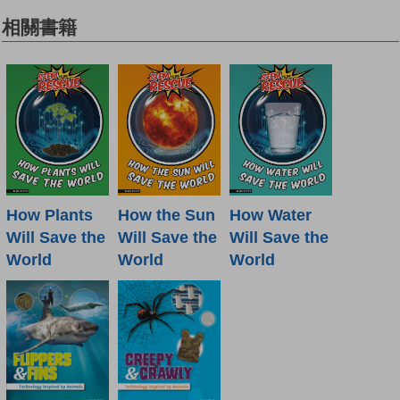
相關書籍
How Plants
How the Sun
How Water
Will Save the
Will Save the
Will Save the
World
World
World