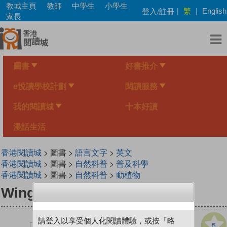
Skip
教城主頁
教師
中學生
小學生
繁
登入/註冊
|
|
English
to
家長
main
content
圖書
好書推介
e悅讀學校計劃
閱讀服務
我的閱讀城
十本好讀
漫話生活
香港閱讀城
> 圖書 >
語言文字
>
英文
香港閱讀城
> 圖書 >
自然科普
>
普及科學
香港閱讀城
> 圖書 >
自然科普
>
動植物
Wings & Beaks
請登入以享受個人化閱讀體驗，或按「略
5