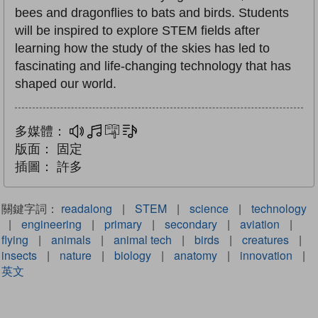
bees and dragonflies to bats and birds. Students
will be inspired to explore STEM fields after
learning how the study of the skies has led to
fascinating and life-changing technology that has
shaped our world.
多媒體：
多媒體
互動練習
文字同步朗讀
版面：
固定
插圖：
許多
關鍵字詞：
readalong
|
STEM
|
science
|
technology
|
engineering
|
primary
|
secondary
|
aviation
|
flying
|
animals
|
animal tech
|
birds
|
creatures
|
insects
|
nature
|
biology
|
anatomy
|
innovation
|
英文