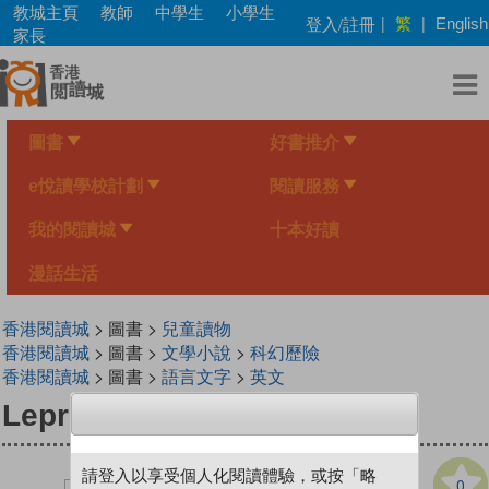
Skip
教城主頁
教師
中學生
小學生
繁
登入/註冊
|
|
English
to
家長
main
content
圖書
好書推介
e悅讀學校計劃
閱讀服務
我的閱讀城
十本好讀
漫話生活
香港閱讀城
> 圖書 >
兒童讀物
香港閱讀城
> 圖書 >
文學小說
>
科幻歷險
香港閱讀城
> 圖書 >
語言文字
>
英文
Leprechaun
請登入以享受個人化閱讀體驗，或按「略
0