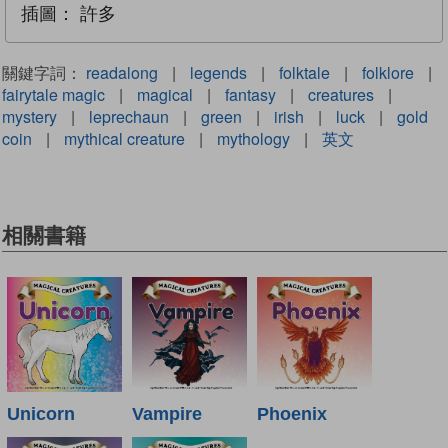
插圖：
許多
關鍵字詞：
readalong
|
legends
|
folktale
|
folklore
|
fairytale magic
|
magical
|
fantasy
|
creatures
|
mystery
|
leprechaun
|
green
|
irish
|
luck
|
gold
coin
|
mythical creature
|
mythology
|
英文
相關書籍
Unicorn
Vampire
Phoenix