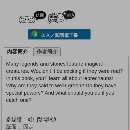
試閲
加入閱讀紀錄
加入／閱讀電子書
內容簡介
作者簡介
Many legends and stories feature magical
creatures. Wouldn’t it be exciting if they were real?
In this book, you’ll learn all about leprechauns:
Why are they said to wear green? Do they have
special powers? And what should you do if you
catch one?
多媒體：
多媒體
互動練習
文字同步朗讀
版面：
固定