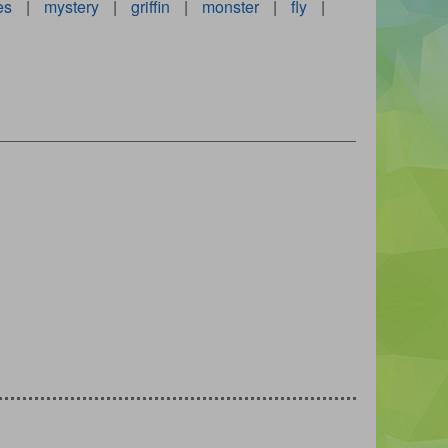
es
|
mystery
|
griffin
|
monster
|
fly
|