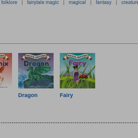
folklore
|
fairytale magic
|
magical
|
fantasy
|
creatur
Dragon
Fairy