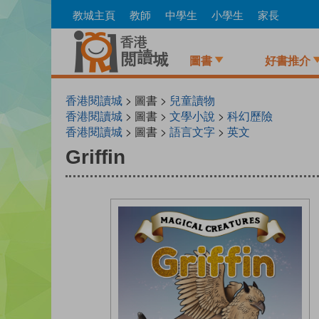
Skip
教城主頁
教師
中學生
小學生
家長
to
main
content
圖書
好書推介
香港閱讀城
> 圖書 >
兒童讀物
香港閱讀城
> 圖書 >
文學小說
>
科幻歷險
香港閱讀城
> 圖書 >
語言文字
>
英文
Griffin