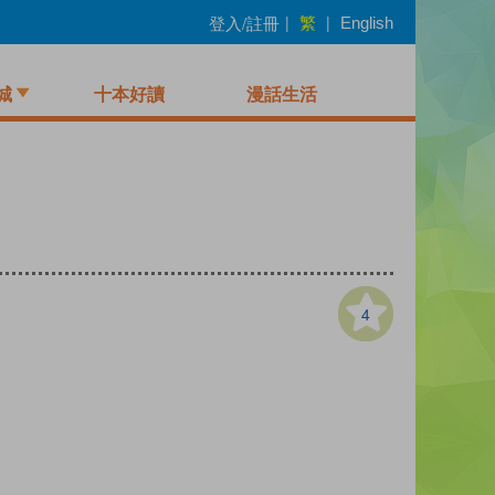
繁
登入/註冊
|
|
English
城
十本好讀
漫話生活
4