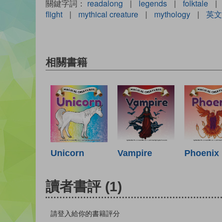
關鍵字詞：
readalong
|
legends
|
folktale
|
flight
|
mythical creature
|
mythology
|
英文
相關書籍
Unicorn
Vampire
Phoenix
讀者書評
(1)
請登入給你的書籍評分