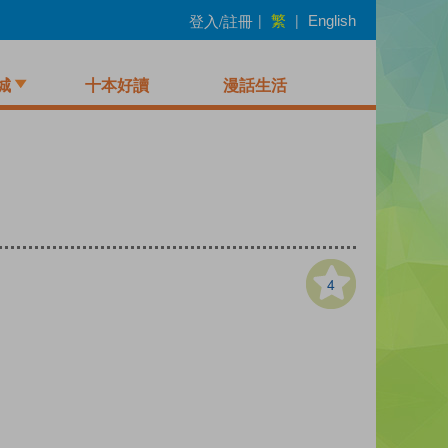
繁
登入/註冊
|
|
English
城
十本好讀
漫話生活
4