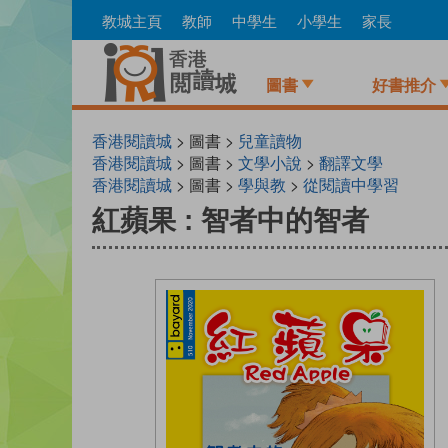
Skip
教城主頁
教師
中學生
小學生
家長
to
main
content
圖書
好書推介
香港閱讀城
> 圖書 >
兒童讀物
香港閱讀城
> 圖書 >
文學小說
>
翻譯文學
香港閱讀城
> 圖書 >
學與教
>
從閱讀中學習
紅蘋果 : 智者中的智者