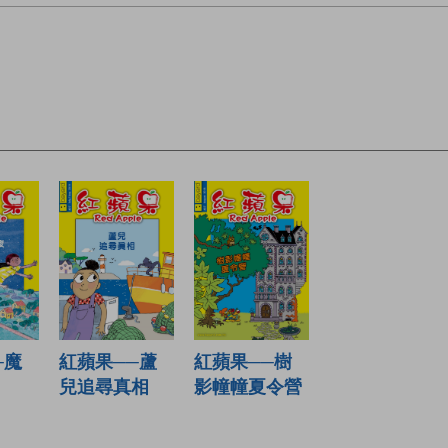
紅蘋果──樹
─魔
紅蘋果──蘆
影幢幢夏令營
兒追尋真相