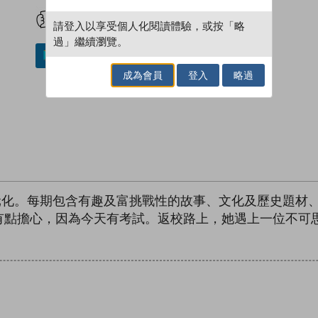
試閲
加入閱讀紀錄
請登入以享受個人化閱讀體驗，或按「略
過」繼續瀏覽。
加入／閱讀電子書
成為會員
登入
略過
內容多元化。每期包含有趣及富挑戰性的故事、文化及歷史題
有點擔心，因為今天有考試。返校路上，她遇上一位不可