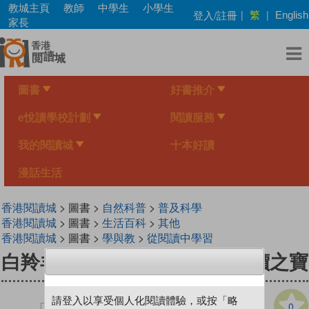
Skip
教城主頁
教師
中學生
小學生
繁
登入/註冊
|
|
English
to
家長
main
content
圖書
好書推介
e悅讀學校計劃
閱讀服務
我的閱讀城
十本好讀
漫話生活
香港閱讀城
> 圖書 >
自然科普
>
普及科學
香港閱讀城
> 圖書 >
生活百科
>
其他
香港閱讀城
> 圖書 >
學與教
>
從閱讀中學習
白羚羊 : 亞馬遜雨林地球的無價之寶
請登入以享受個人化閱讀體驗，或按「略
0