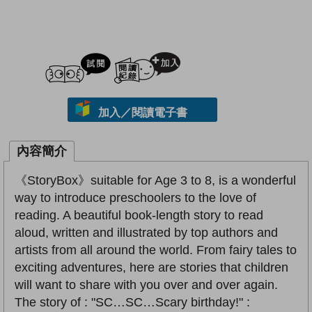
試閲
加入閱讀紀錄
加入／閱讀電子書
內容簡介
《StoryBox》suitable for Age 3 to 8, is a wonderful
way to introduce preschoolers to the love of
reading. A beautiful book-length story to read
aloud, written and illustrated by top authors and
artists from all around the world. From fairy tales to
exciting adventures, here are stories that children
will want to share with you over and over again.
The story of : "SC…SC…Scary birthday!" :