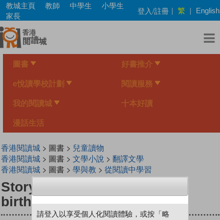
Skip
教城主頁
教師
中學生
小學生
繁
登入/註冊
|
|
English
to
家長
main
content
圖書
好書推介
e悅讀學校計劃
閱讀服務
我的閱讀城
十本好讀
漫話生活
香港閱讀城
> 圖書 >
兒童讀物
香港閱讀城
> 圖書 >
文學小說
>
翻譯文學
香港閱讀城
> 圖書 >
學與教
>
從閱讀中學習
StoryBox : SC…SC…Scary
birthday !
請登入以享受個人化閱讀體驗，或按「略