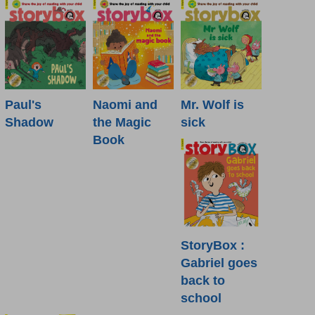
Paul's
Naomi and
Mr. Wolf is
Shadow
the Magic
sick
Book
StoryBox :
Gabriel goes
back to
school