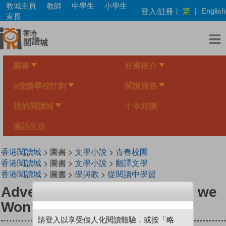
Skip
教城主頁
教師
中學生
小學生
繁
登入/註冊
|
|
English
to
家長
main
content
圖書
好書推介
e悅讀學校計劃
閱讀服務
我的閱讀城
十本好讀
漫話生活
香港閱讀城
> 圖書 >
文學小說
>
青春校園
香港閱讀城
> 圖書 >
文學小說
>
翻譯文學
香港閱讀城
> 圖書 >
學與教
>
從閱讀中學習
AdventureBox Max! : What if we
Won?
請登入以享受個人化閱讀體驗，或按「略