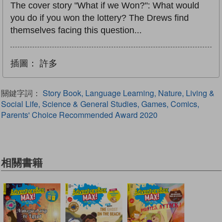
The cover story "What if we Won?": What would
you do if you won the lottery? The Drews find
themselves facing this question...
插圖：
許多
關鍵字詞：
Story Book, Language Learning, Nature, Living &
Social Life, Science & General Studies, Games, Comics,
Parents' Choice Recommended Award 2020
相關書籍