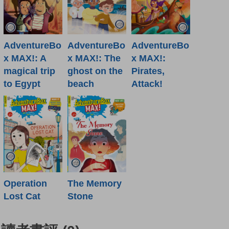
AdventureBo
AdventureBo
AdventureBo
x MAX!: A
x MAX!: The
x MAX!:
magical trip
ghost on the
Pirates,
to Egypt
beach
Attack!
Operation
The Memory
Lost Cat
Stone