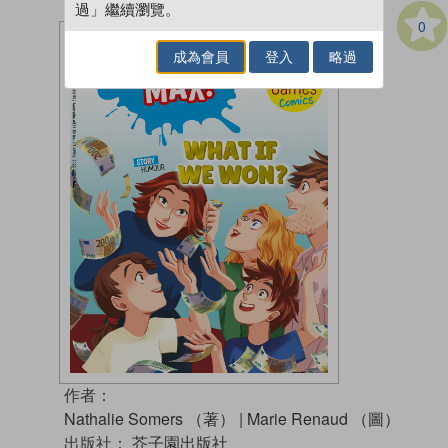
過」繼續瀏覽。
0
成為會員
登入
略過
作者：
Nathalie Somers （著）
|
Marie Renaud （圖）
出版社：
芥子園出版社