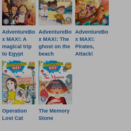
AdventureBo
AdventureBo
AdventureBo
x MAX!: A
x MAX!: The
x MAX!:
magical trip
ghost on the
Pirates,
to Egypt
beach
Attack!
Operation
The Memory
Lost Cat
Stone