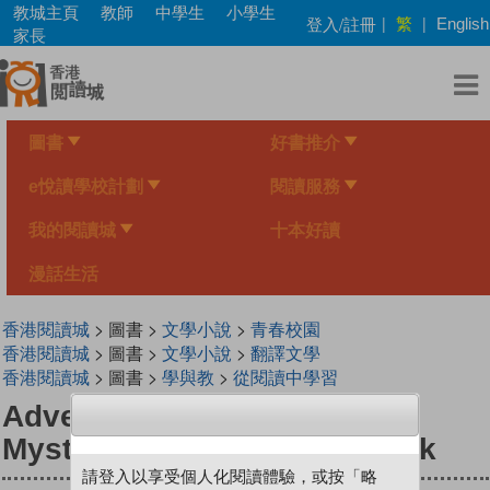
Skip
教城主頁
教師
中學生
小學生
繁
登入/註冊
|
|
English
to
家長
main
content
圖書
好書推介
e悅讀學校計劃
閱讀服務
我的閱讀城
十本好讀
漫話生活
香港閱讀城
> 圖書 >
文學小說
>
青春校園
香港閱讀城
> 圖書 >
文學小說
>
翻譯文學
香港閱讀城
> 圖書 >
學與教
>
從閱讀中學習
AdventureBox Max! : The
Mystery of The Red Notebook
請登入以享受個人化閱讀體驗，或按「略