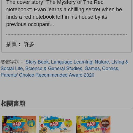
The cover story "The Mystery of The Red
Notebook": Evan learns a chilling secret when he
finds a red notebook left in his house by its
previous occupant...
插圖：
許多
關鍵字詞：
Story Book, Language Learning, Nature, Living &
Social Life, Science & General Studies, Games, Comics,
Parents' Choice Recommended Award 2020
相關書籍