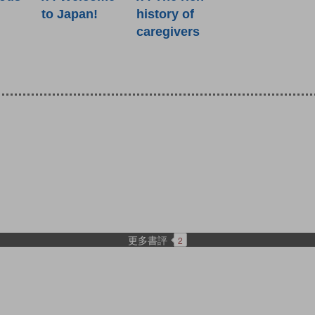
to Japan!
history of
caregivers
更多書評
2