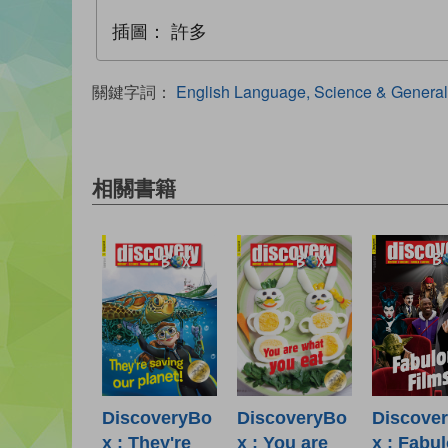
插圖：
許多
關鍵字詞：
English Language, Science & General
相關書籍
Discove
DiscoveryBo
DiscoveryBo
x : Fabu
x : They're
x : You are