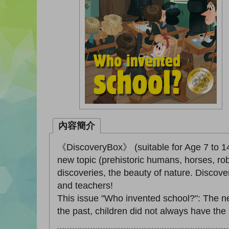
內容簡介
《DiscoveryBox》 (suitable for Age 7 to 14) 
new topic (prehistoric humans, horses, robo
discoveries, the beauty of nature. Discover
and teachers!
This issue "Who invented school?": The new
the past, children did not always have the 