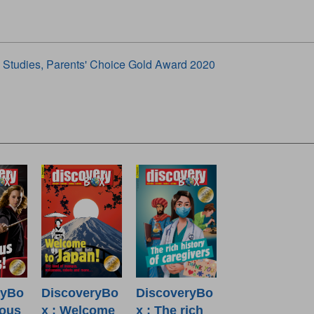
 Studies, Parents' Choice Gold Award 2020
ryBo
DiscoveryBo
DiscoveryBo
lous
x : Welcome
x : The rich