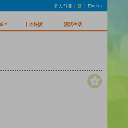
繁
登入/註冊
|
|
English
城
十本好讀
漫話生活
3