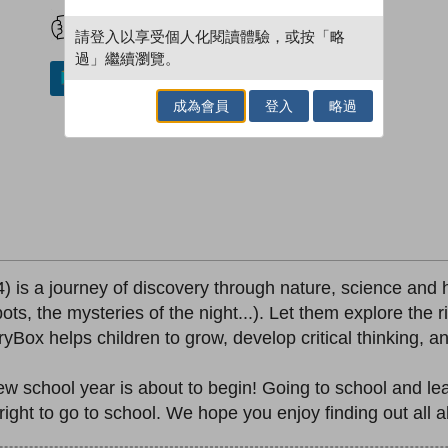
試閲
加入閱讀紀錄
請登入以享受個人化閱讀體驗，或按「略
過」繼續瀏覽。
加入／閱讀電子書
成為會員
登入
略過
is a journey of discovery through nature, science and hi
ts, the mysteries of the night...). Let them explore the ri
yBox helps children to grow, develop critical thinking, a
 school year is about to begin! Going to school and learn
right to go to school. We hope you enjoy finding out all ab