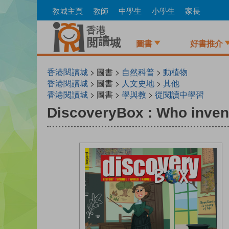
Skip
教城主頁
教師
中學生
小學生
家長
to
main
content
圖書
好書推介
香港閱讀城
> 圖書 >
自然科普
>
動植物
香港閱讀城
> 圖書 >
人文史地
>
其他
香港閱讀城
> 圖書 >
學與教
>
從閱讀中學習
DiscoveryBox : Who inven