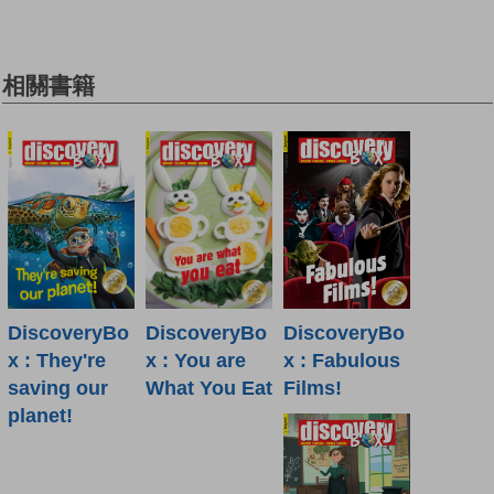
相關書籍
DiscoveryBo
DiscoveryBo
DiscoveryBo
x : Fabulous
x : They're
x : You are
Films!
saving our
What You Eat
planet!