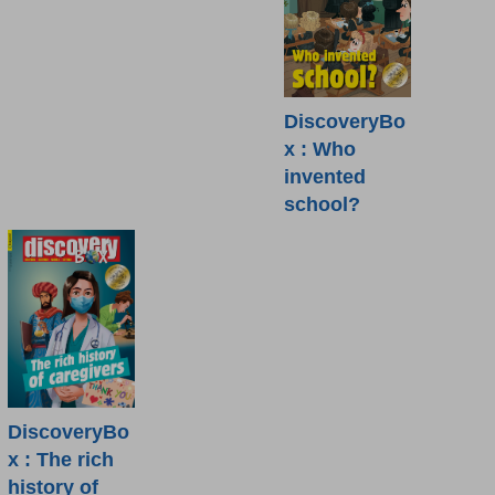
DiscoveryBo
x : Who
invented
school?
DiscoveryBo
x : The rich
history of