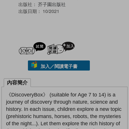
出版社：
芥子園出版社
出版日期：
10/2021
試閲
加入閱讀紀錄
加入／閱讀電子書
內容簡介
《DiscoveryBox》 (suitable for Age 7 to 14) is a
journey of discovery through nature, science and
history. In each issue, children explore a new topic
(prehistoric humans, horses, robots, the mysteries
of the night...). Let them explore the rich history of