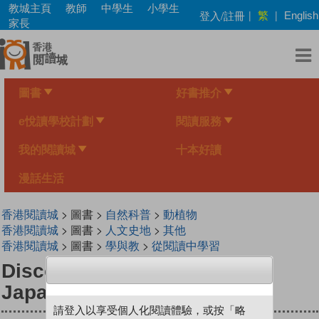
Skip
教城主頁
教師
中學生
小學生
繁
登入/註冊
|
|
English
to
家長
main
content
圖書
好書推介
e悅讀學校計劃
閱讀服務
我的閱讀城
十本好讀
漫話生活
香港閱讀城
> 圖書 >
自然科普
>
動植物
香港閱讀城
> 圖書 >
人文史地
>
其他
香港閱讀城
> 圖書 >
學與教
>
從閱讀中學習
DiscoveryBox : Welcome to
Japan!
請登入以享受個人化閱讀體驗，或按「略