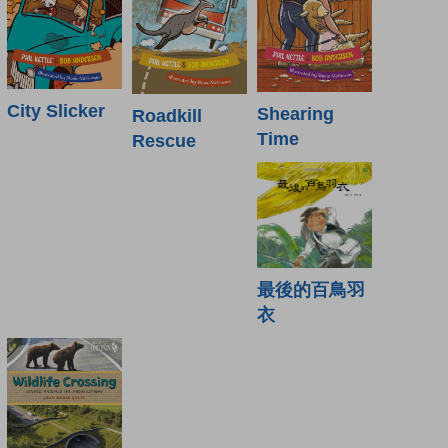
City Slicker
Shearing
Roadkill
Time
Rescue
最後的百鳥羽
衣