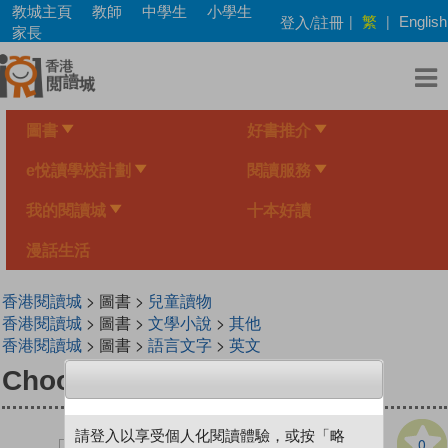
Skip
教城主頁
教師
中學生
小學生
繁
登入/註冊
|
|
English
to
家長
main
content
圖書
好書推介
e悅讀學校計劃
閱讀服務
我的閱讀城
十本好讀
漫話生活
香港閱讀城
> 圖書 >
兒童讀物
香港閱讀城
> 圖書 >
文學小說
>
其他
香港閱讀城
> 圖書 >
語言文字
>
英文
Chookhouse Blues
請登入以享受個人化閱讀體驗，或按「略
0