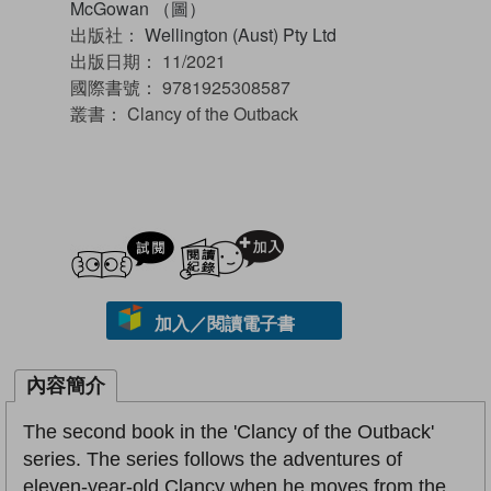
McGowan （圖）
出版社：
Wellington (Aust) Pty Ltd
出版日期：
11/2021
國際書號：
9781925308587
叢書：
Clancy of the Outback
試閲
加入閱讀紀錄
加入／閱讀電子書
內容簡介
The second book in the 'Clancy of the Outback'
series. The series follows the adventures of
eleven-year-old Clancy when he moves from the