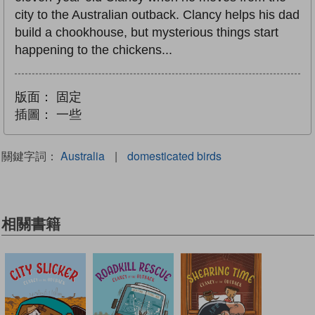
city to the Australian outback. Clancy helps his dad
build a chookhouse, but mysterious things start
happening to the chickens...
版面：
固定
插圖：
一些
關鍵字詞：
Australia
|
domesticated birds
相關書籍