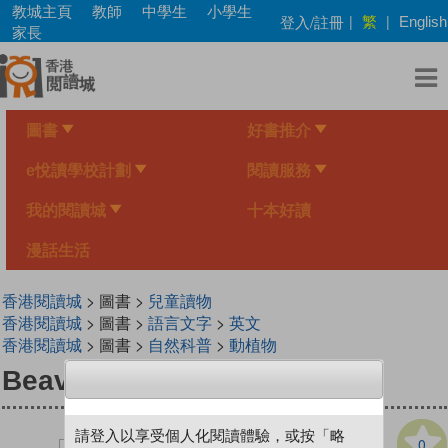
Skip
教城主頁
教師
中學生
小學生
繁
登入/註冊
|
|
English
to
家長
main
content
圖書
好書推介
e悅讀學校計劃
閱讀服務
我的閱讀城
十本好讀
漫話生活
香港閱讀城
> 圖書 >
兒童讀物
香港閱讀城
> 圖書 >
語言文字
>
英文
香港閱讀城
> 圖書 >
自然科普
>
動植物
Beavers and Other Rodents
請登入以享受個人化閱讀體驗，或按「略
0