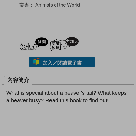
叢書：
Animals of the World
試閲
加入閱讀紀錄
加入／閱讀電子書
內容簡介
What is special about a beaver's tail? What keeps
a beaver busy? Read this book to find out!