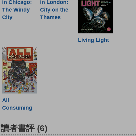
in Chicago:
in London:
The Windy
City on the
City
Thames
Living Light
All
Consuming
讀者書評
(6)