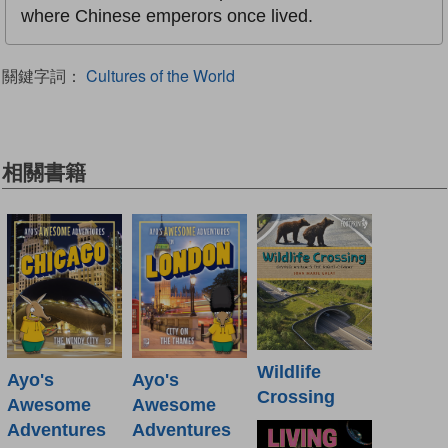
where Chinese emperors once lived.
關鍵字詞：
Cultures of the World
相關書籍
Wildlife
Ayo's
Ayo's
Crossing
Awesome
Awesome
Adventures
Adventures