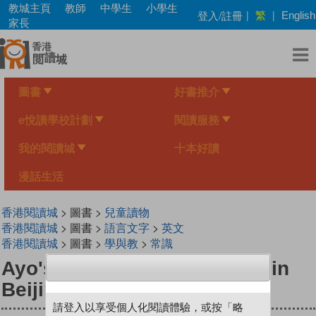
Skip
教城主頁
教師
中學生
小學生
繁
登入/註冊
|
|
English
to
家長
main
content
圖書
好書推介
e悅讀學校計劃
閱讀服務
我的閱讀城
十本好讀
漫話生活
香港閱讀城
> 圖書 >
兒童讀物
香港閱讀城
> 圖書 >
語言文字
>
英文
香港閱讀城
> 圖書 >
學與教
>
常識
Ayo's Awesome Adventures in
Beijing: Capital of China
請登入以享受個人化閱讀體驗，或按「略