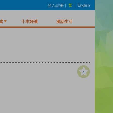
繁
登入/註冊
|
|
English
城
十本好讀
漫話生活
5