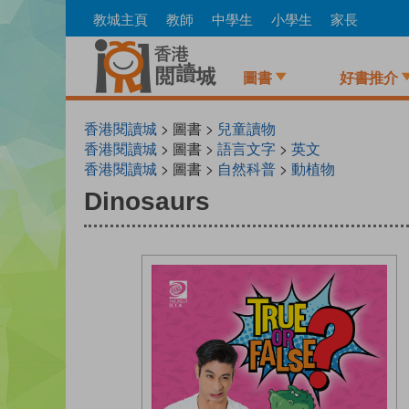
Skip
教城主頁
教師
中學生
小學生
家長
to
main
content
圖書
好書推介
香港閱讀城
> 圖書 >
兒童讀物
香港閱讀城
> 圖書 >
語言文字
>
英文
香港閱讀城
> 圖書 >
自然科普
>
動植物
Dinosaurs