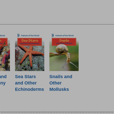
and
Sea Stars
Snails and
ony
and Other
Other
Echinoderms
Mollusks