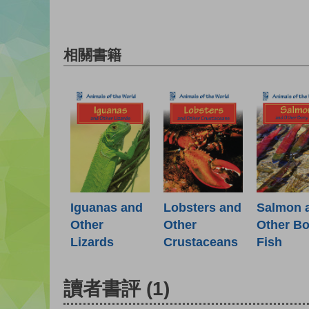
相關書籍
Iguanas and
Lobsters and
Salmon 
Other
Other
Other B
Lizards
Crustaceans
Fish
讀者書評
(1)