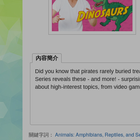
內容簡介
Did you know that pirates rarely buried t
Series reveals these - and more! - surpri
about high-interest topics, from video ga
關鍵字詞：
Animals: Amphibians, Reptiles, and S