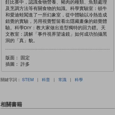
飪比賽中，認識食物營養、豬肉的種類、魚類處理
及烹調方法等有關食物的知識。科學實驗室：頓牛
和愛迪蛙闖進了一所幻象室，從中體驗以冷熱造成
錯覺的實驗，另用視覺暫留看出隱藏畫像的錯覺體
驗。科學DIY：教大家做出造型獨特的回力鏢。天
文教室：講解「事件視界望遠鏡」如何成功拍攝黑
洞的「真」貌。
版面：
固定
插圖：
許多
關鍵字詞：
STEM
|
科普
|
常識
|
科學
相關書籍