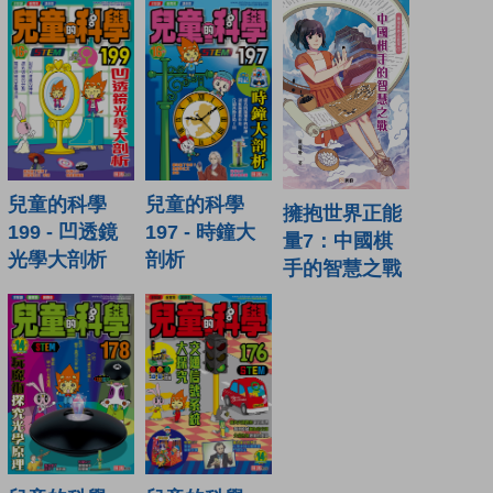
兒童的科學
兒童的科學
擁抱世界正能
199 - 凹透鏡
197 - 時鐘大
量7：中國棋
光學大剖析
剖析
手的智慧之戰