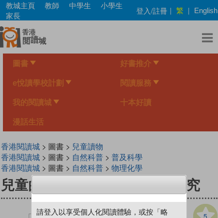
Skip
教城主頁
教師
中學生
小學生
繁
登入/註冊
|
|
English
to
家長
main
content
圖書
好書推介
e悅讀學校計劃
閱讀服務
我的閱讀城
十本好讀
漫話生活
香港閱讀城
> 圖書 >
兒童讀物
香港閱讀城
> 圖書 >
自然科普
>
普及科學
香港閱讀城
> 圖書 >
自然科普
>
物理化學
兒童的科學170 - 飛行科學大探究
請登入以享受個人化閱讀體驗，或按「略
5