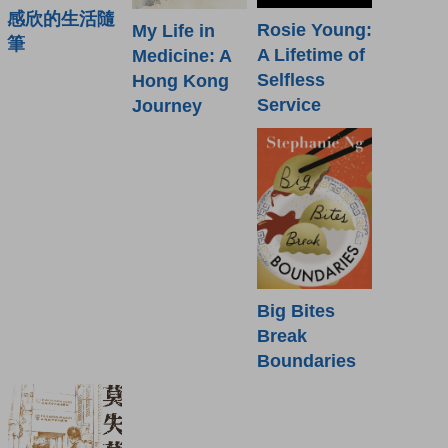
感欣的生活隨
Rosie Young:
My Life in
筆
A Lifetime of
Medicine: A
Selfless
Hong Kong
Service
Journey
Big Bites
Break
Boundaries