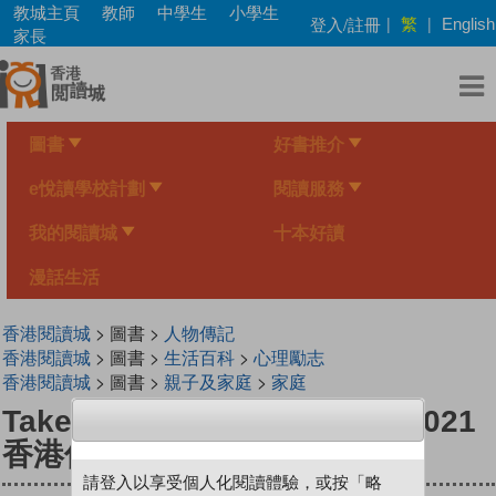
Skip
教城主頁
教師
中學生
小學生
繁
登入/註冊
|
|
English
to
家長
main
content
圖書
好書推介
e悅讀學校計劃
閱讀服務
我的閱讀城
十本好讀
漫話生活
香港閱讀城
> 圖書 >
人物傳記
香港閱讀城
> 圖書 >
生活百科
>
心理勵志
香港閱讀城
> 圖書 >
親子及家庭
>
家庭
Take Me To A Higher Place 2021
香港傑出少年隨筆
請登入以享受個人化閱讀體驗，或按「略