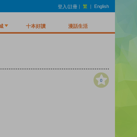
繁
登入/註冊
|
|
English
城
十本好讀
漫話生活
0