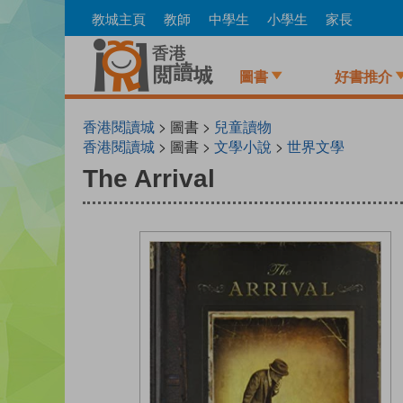
Skip
教城主頁
教師
中學生
小學生
家長
to
main
content
圖書
好書推介
香港閱讀城
> 圖書 >
兒童讀物
香港閱讀城
> 圖書 >
文學小說
>
世界文學
The Arrival