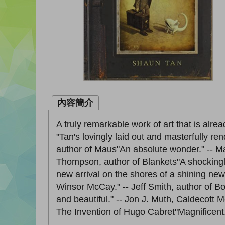
內容簡介
A truly remarkable work of art that is alr
"Tan's lovingly laid out and masterfully r
author of Maus"An absolute wonder." -- Marj
Thompson, author of Blankets"A shockingl
new arrival on the shores of a shining new 
Winsor McCay." -- Jeff Smith, author of Bo
and beautiful." -- Jon J. Muth, Caldecott 
The Invention of Hugo Cabret"Magnificent.