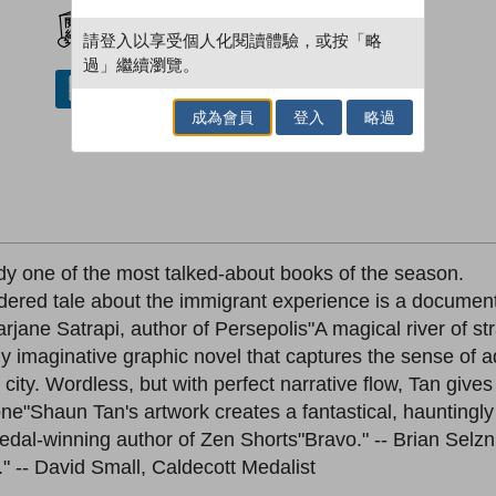
加入閱讀紀錄
請登入以享受個人化閱讀體驗，或按「略
過」繼續瀏覽。
借閱實體書
成為會員
登入
略過
eady one of the most talked-about books of the season.
endered tale about the immigrant experience is a document
ane Satrapi, author of Persepolis"A magical river of stra
y imaginative graphic novel that captures the sense of 
city. Wordless, but with perfect narrative flow, Tan gives 
ne"Shaun Tan's artwork creates a fantastical, hauntingly
Medal-winning author of Zen Shorts"Bravo." -- Brian Selz
" -- David Small, Caldecott Medalist