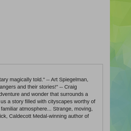
ary magically told." -- Art Spiegelman,
ngers and their stories!" -- Craig
adventure and wonder that surrounds a
us a story filled with cityscapes worthy of
 familiar atmosphere... Strange, moving,
nick, Caldecott Medal-winning author of