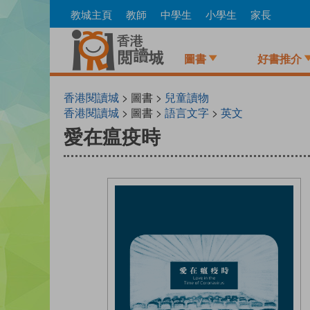
Skip
教城主頁
教師
中學生
小學生
家長
to
main
content
圖書
好書推介
香港閱讀城
> 圖書 >
兒童讀物
香港閱讀城
> 圖書 >
語言文字
>
英文
愛在瘟疫時