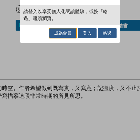
試閲
加入閱讀紀錄
請登入以享受個人化閱讀體驗，或按「略
過」繼續瀏覽。
借閱實體書
加入／閱讀電子書
成為會員
登入
略過
的時空。作者希望做到既寫實，又寫意；記瘟疫，又不止
抒寫描摹這段非常時期的所見所思。