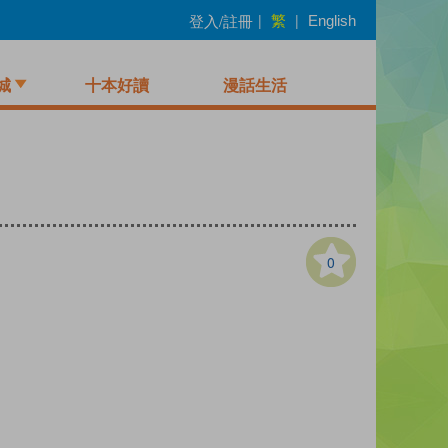
繁
登入/註冊
|
|
English
城
十本好讀
漫話生活
0