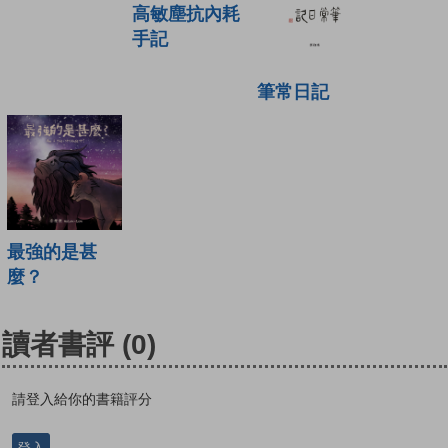
高敏塵抗內耗
手記
筆常日記
最強的是甚
麼？
讀者書評
(0)
請登入給你的書籍評分