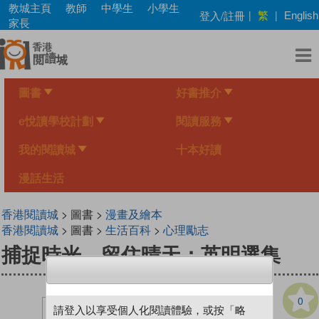
Skip
教城主頁
教師
中學生
小學生
繁
登入/註冊
|
|
English
to
家長
main
content
圖書
好書推介
e悅讀學校計劃
閱讀服務
我的閱讀城
十本好讀
漫話生活
香港閱讀城
> 圖書 >
漫畫及繪本
香港閱讀城
> 圖書 >
生活百科
>
心理勵志
捕捉時光，留住晴天：英明選集
0
請登入以享受個人化閱讀體驗，或按「略