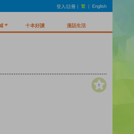
繁
登入/註冊
|
|
English
城
十本好讀
漫話生活
1