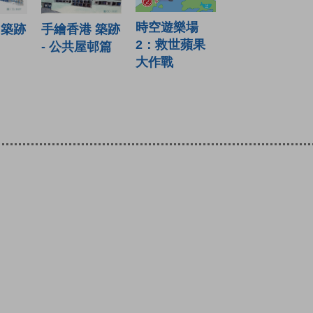
時空遊樂場
 築跡
手繪香港 築跡
2：救世蘋果
- 公共屋邨篇
大作戰