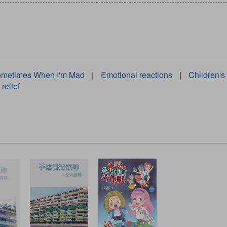
metimes When I'm Mad
|
Emotional reactions
|
Children's
relief