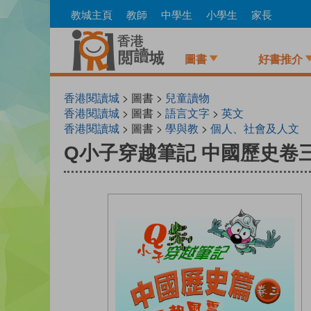
Skip
教城主頁
教師
中學生
小學生
家長
to
main
content
圖書
好書推介
香港閱讀城
> 圖書 >
兒童讀物
香港閱讀城
> 圖書 >
語言文字
>
英文
香港閱讀城
> 圖書 >
學與教
>
個人、社會及人文
Q小子穿越筆記 中國歷史卷