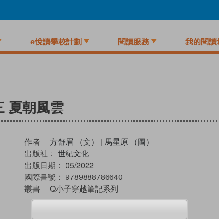
e悅讀學校計劃
閱讀服務
我的閱讀
三 夏朝風雲
作者：
方舒眉 （文）
|
馬星原 （圖）
出版社：
世紀文化
出版日期：
05/2022
國際書號：
9789888786640
叢書：
Q小子穿越筆記系列