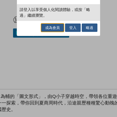
請登入以享受個人化閱讀體驗，或按「略
試閲
加入閱讀紀錄
過」繼續瀏覽。
成為會員
登入
略過
加入／閱讀電子書
圖為輔的「圖文形式」，由Q小子穿越時空，帶領各位重
一一探索，帶你回到夏商周時代，沿途親歷種種驚心動魄
國歷史。