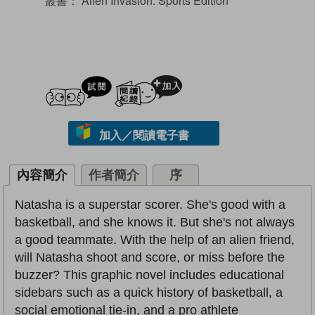
叢書：
Alien Invasion: Sports Edition
試閲
加入閱讀紀錄
加入／閱讀電子書
內容簡介
作者簡介
序
Natasha is a superstar scorer. She's good with a
basketball, and she knows it. But she's not always
a good teammate. With the help of an alien friend,
will Natasha shoot and score, or miss before the
buzzer? This graphic novel includes educational
sidebars such as a quick history of basketball, a
social emotional tie-in, and a pro athlete