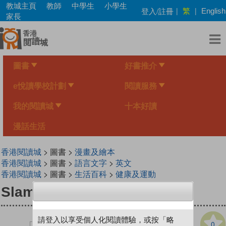
Skip
教城主頁
教師
中學生
小學生
繁
登入/註冊
|
|
English
to
家長
main
content
圖書
好書推介
e悅讀學校計劃
閱讀服務
我的閱讀城
十本好讀
漫話生活
香港閱讀城
> 圖書 >
漫畫及繪本
香港閱讀城
> 圖書 >
語言文字
>
英文
香港閱讀城
> 圖書 >
生活百科
>
健康及運動
Slam Dunk
請登入以享受個人化閱讀體驗，或按「略
0