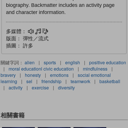
biography. Backmatter includes an activity page
and character information.
多媒體：
多媒體
文字同步朗讀
版面：
彈性／流式
插圖：
許多
關鍵字詞：
alien
|
sports
|
english
|
positive education
|
moral educationl civic education
|
mindfulness
|
bravery
|
honesty
|
emotions
|
social emotional
learning
|
sel
|
friendship
|
teamwork
|
basketball
|
activity
|
exercise
|
diversity
相關書籍