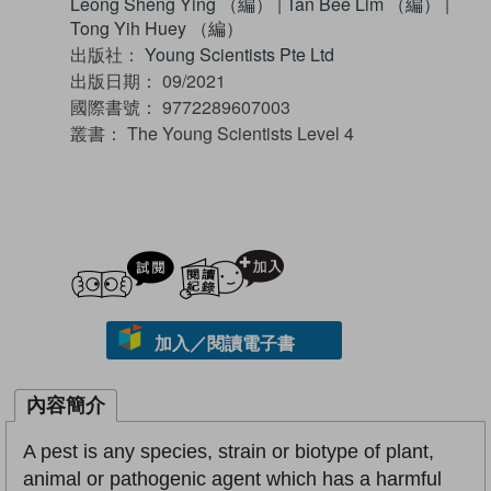
Leong Sheng Ying （編）
|
Tan Bee Lim （編）
|
Tong Yih Huey （編）
出版社：
Young Scientists Pte Ltd
出版日期：
09/2021
國際書號：
9772289607003
叢書：
The Young Scientists Level 4
試閲
加入閱讀紀錄
加入／閱讀電子書
內容簡介
A pest is any species, strain or biotype of plant,
animal or pathogenic agent which has a harmful