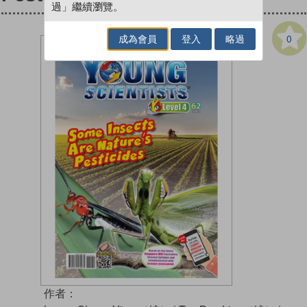
過」繼續瀏覽。
0
成為會員
登入
略過
作者：