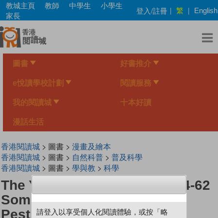
Skip
教城主頁
教師
中學生
小學生
繁
登入/註冊
|
|
English
to
家長
main
content
圖書
好書推介
e悅讀學校計劃
閱讀服務
我的閱讀城
十本好讀
漫話生活
香港閱讀城
> 圖書 >
漫畫及繪本
香港閱讀城
> 圖書 >
自然科普
>
普及科學
香港閱讀城
> 圖書 >
學與教
>
科學
The Young Scientists Level 4-62
Some Insect Are Nature's
Pesticides
請登入以享受個人化閱讀體驗，或按「略