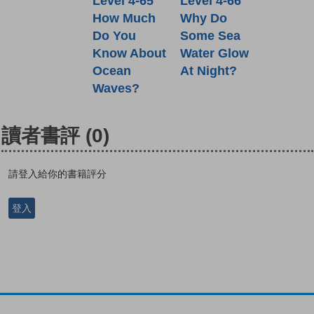
Level 4-65
Level 4-66
How Much
Why Do
Do You
Some Sea
Know About
Water Glow
Ocean
At Night?
Waves?
讀者書評
(0)
請登入給你的書籍評分
登入