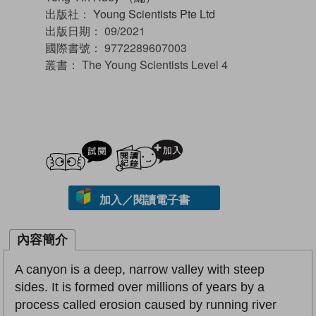
出版社：
Young Scientists Pte Ltd
出版日期：
09/2021
國際書號：
9772289607003
叢書：
The Young Scientists Level 4
試閲
加入閱讀紀錄
加入／閱讀電子書
內容簡介
A canyon is a deep, narrow valley with steep
sides. It is formed over millions of years by a
process called erosion caused by running river