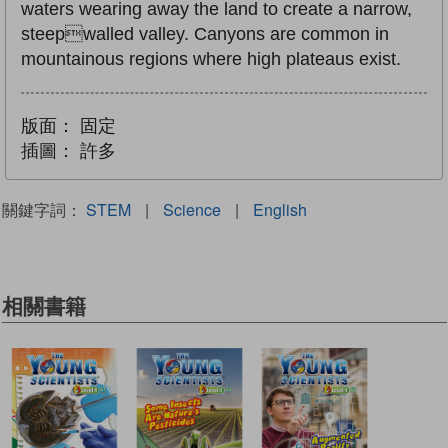
waters wearing away the land to create a narrow,
steepwalled valley. Canyons are common in
mountainous regions where high plateaus exist.
版面：
固定
插圖：
許多
關鍵字詞：
STEM
|
Science
|
English
相關書籍