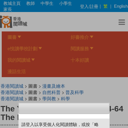
Skip
教城主頁
教師
中學生
小學生
繁
登入/註冊
|
|
English
to
家長
main
content
圖書
好書推介
e悅讀學校計劃
閱讀服務
我的閱讀城
十本好讀
漫話生活
香港閱讀城
> 圖書 >
漫畫及繪本
香港閱讀城
> 圖書 >
自然科普
>
普及科學
香港閱讀城
> 圖書 >
學與教
>
科學
The Young Scientists Level 4-64
The Formation Of Canyons
請登入以享受個人化閱讀體驗，或按「略