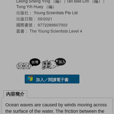
Leong Sheng Ying （編）
|
Tan Bee Lim （編）
|
Tong Yih Huey （編）
出版社：
Young Scientists Pte Ltd
出版日期：
09/2021
國際書號：
9772289607003
叢書：
The Young Scientists Level 4
試閲
加入閱讀紀錄
加入／閱讀電子書
內容簡介
Ocean waves are caused by winds moving across
the surface of the water. The friction between the