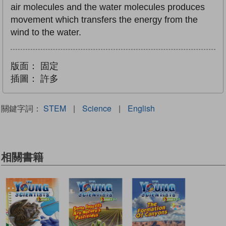
air molecules and the water molecules produces
movement which transfers the energy from the
wind to the water.
版面：
固定
插圖：
許多
關鍵字詞：
STEM
|
Science
|
English
相關書籍