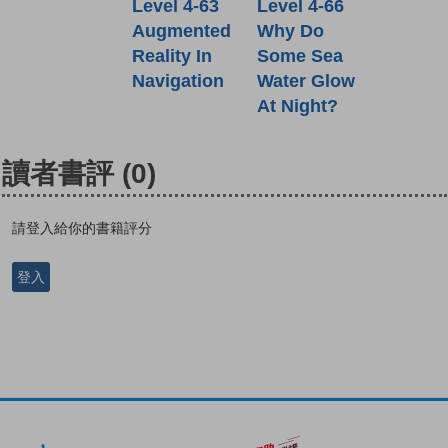
Level 4-63
Level 4-66
Augmented
Why Do
Reality In
Some Sea
Navigation
Water Glow
At Night?
讀者書評
(0)
請登入給你的書籍評分
登入