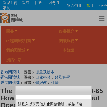
Skip
教城主頁
教師
中學生
小學生
繁
登入/註冊
|
|
English
to
家長
main
content
圖書
好書推介
e悅讀學校計劃
閱讀服務
我的閱讀城
十本好讀
漫話生活
香港閱讀城
> 圖書 >
漫畫及繪本
香港閱讀城
> 圖書 >
自然科普
>
普及科學
香港閱讀城
> 圖書 >
學與教
>
科學
The Young Scientists Level 4-65
How Much Do You Know About
Ocean Waves?
請登入以享受個人化閱讀體驗，或按「略