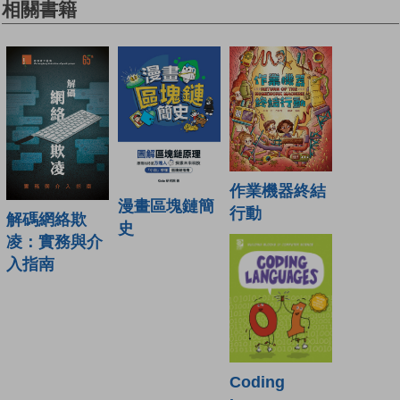
相關書籍
作業機器終結
漫畫區塊鏈簡
行動
解碼網絡欺
史
凌：實務與介
入指南
Coding