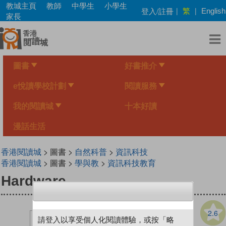
Skip
教城主頁
教師
中學生
小學生
繁
登入/註冊
|
|
English
to
家長
main
content
圖書
好書推介
e悅讀學校計劃
閱讀服務
我的閱讀城
十本好讀
漫話生活
香港閱讀城
> 圖書 >
自然科普
>
資訊科技
香港閱讀城
> 圖書 >
學與教
>
資訊科技教育
Hardware
2.6
請登入以享受個人化閱讀體驗，或按「略