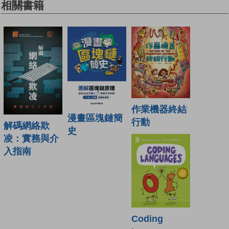
相關書籍
作業機器終結
漫畫區塊鏈簡
行動
解碼網絡欺
史
凌：實務與介
入指南
Coding