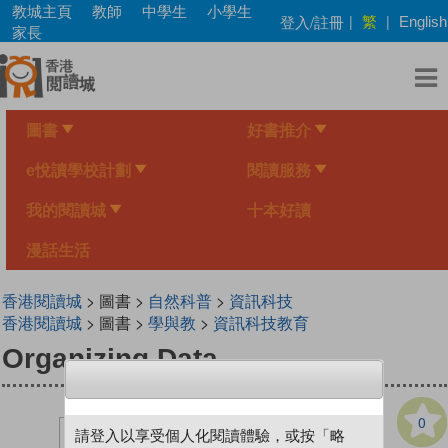
Skip
教城主頁
教師
中學生
小學生
繁
登入/註冊
|
|
English
to
家長
main
content
圖書
好書推介
e悅讀學校計劃
閱讀服務
我的閱讀城
十本好讀
漫話生活
香港閱讀城
> 圖書 >
自然科普
>
資訊科技
香港閱讀城
> 圖書 >
學與教
>
資訊科技教育
Organizing Data
0
請登入以享受個人化閱讀體驗，或按「略