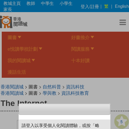
Skip
教城主頁
教師
中學生
小學生
繁
登入/註冊
|
|
English
to
家長
main
content
圖書
好書推介
e悅讀學校計劃
閱讀服務
我的閱讀城
十本好讀
漫話生活
香港閱讀城
> 圖書 >
自然科普
>
資訊科技
香港閱讀城
> 圖書 >
學與教
>
資訊科技教育
The Internet
5
請登入以享受個人化閱讀體驗，或按「略