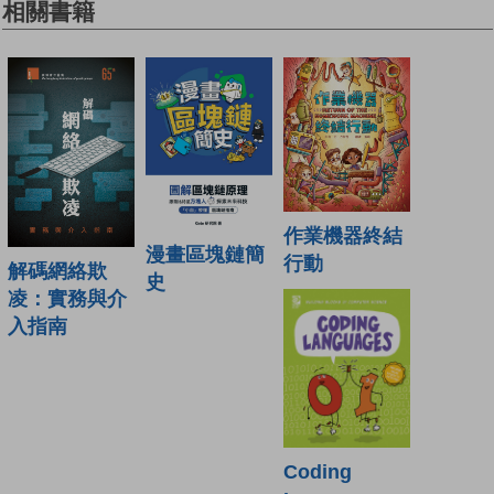
相關書籍
作業機器終結
漫畫區塊鏈簡
行動
解碼網絡欺
史
凌：實務與介
入指南
Coding