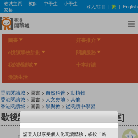
Skip
教城主頁
教師
中學生
小學生
繁
登入/註冊
|
|
English
to
家長
main
content
圖書
好書推介
e悅讀學校計劃
閱讀服務
我的閱讀城
十本好讀
漫話生活
香港閱讀城
> 圖書 >
自然科普
>
動植物
香港閱讀城
> 圖書 >
人文史地
>
其他
香港閱讀城
> 圖書 >
學與教
>
從閱讀中學習
歇後語故事100選[新雅中文教室]
請登入以享受個人化閱讀體驗，或按「略
3.3