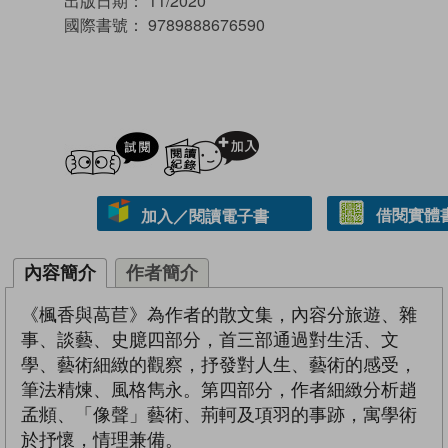
出版日期：
11/2020
國際書號：
9789888676590
試閲
加入閱讀紀錄
借閱實體
加入／閱讀電子書
內容簡介
作者簡介
《楓香與萵苣》為作者的散文集，內容分旅遊、雜
事、談藝、史臆四部分，首三部通過對生活、文
學、藝術細緻的觀察，抒發對人生、藝術的感受，
筆法精煉、風格雋永。第四部分，作者細緻分析趙
孟頫、「像聲」藝術、荊軻及項羽的事跡，寓學術
於抒懷，情理兼備。