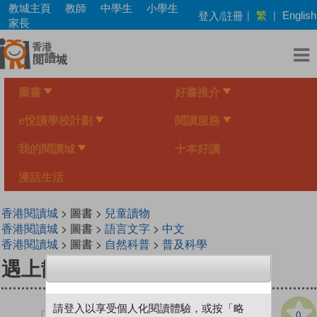
Skip
教城主頁
教師
中學生
小學生
繁
登入/註冊
|
|
English
to
家長
main
content
圖書
好書推介
e悅讀學校計劃
閱讀服務
我的閱讀城
十本好讀
漫話生活
香港閱讀城
> 圖書 >
兒童讀物
香港閱讀城
> 圖書 >
語言文字
>
中文
香港閱讀城
> 圖書 >
自然科普
>
普及科學
遇上散文：楓香與萵苣
請登入以享受個人化閱讀體驗，或按「略
0