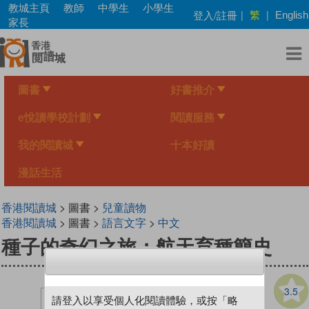
Skip
教城主頁
教師
中學生
小學生
繁
登入/註冊
|
|
English
to
家長
main
content
圖書
好書推介
e悅讀學校計劃
閱讀服務
我的閱讀城
十本好讀
漫話生活
香港閱讀城
> 圖書 >
兒童讀物
香港閱讀城
> 圖書 >
語言文字
>
中文
種子的奇幻之旅：航天育種簡史
3.5
請登入以享受個人化閱讀體驗，或按「略