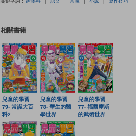
關鍵字詞：
跨學科
|
語文
|
常識
|
小說
|
寫作技巧
相關書籍
兒童的學習
兒童的學習
兒童的學習
79- 常識大百
78- 華生的醫
77- 福爾摩斯
科2
學世界
的武術世界