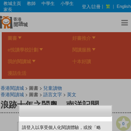
Skip
教城主頁
教師
中學生
小學生
繁
登入/註冊
|
|
English
to
家長
main
content
圖書
好書推介
e悅讀學校計劃
閱讀服務
我的閱讀城
十本好讀
漫話生活
香港閱讀城
> 圖書 >
兒童讀物
香港閱讀城
> 圖書 >
語言文字
>
英文
浪跡十年之閩粵、南洋記聞
0
請登入以享受個人化閱讀體驗，或按「略