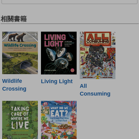
相關書籍
Wildlife
Living Light
All
Crossing
Consuming