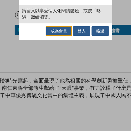
試閲
加入閱讀紀錄
請登入以享受個人化閱讀體驗，或按「略
過」繼續瀏覽。
借閱實體書
加入／閱讀電子書
成為會員
登入
略過
研的時光寫起，全面呈現了他為祖國的科學創新勇擔重任
南仁東將全部餘生獻給了“天眼”事業，有力詮釋了什麼
現了中華優秀傳統文化當中的集體主義，展現了中國人民