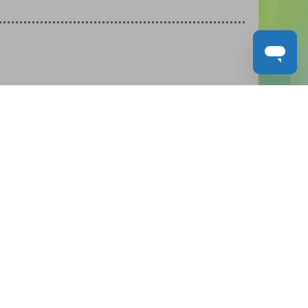
人才招募
聯絡我們
服務承諾
教城電子報
免責聲明
促進種族平等政策
無障礙網站設計