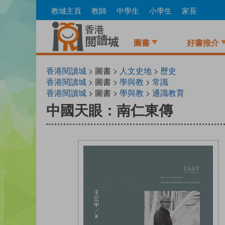
Skip
教城主頁
教師
中學生
小學生
家長
to
main
content
圖書
好書推介
香港閱讀城
> 圖書 >
人文史地
>
歷史
香港閱讀城
> 圖書 >
學與教
>
常識
香港閱讀城
> 圖書 >
學與教
>
通識教育
中國天眼：南仁東傳