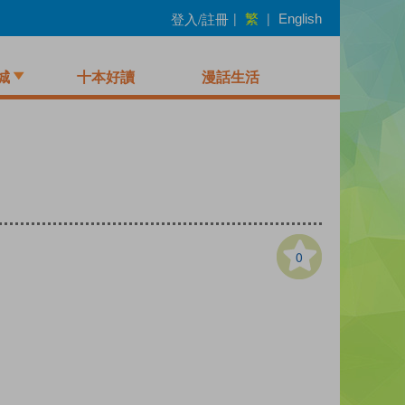
繁
登入/註冊
|
|
English
城
十本好讀
漫話生活
0