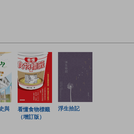
浮生拾記
史與
看懂食物標籤
（增訂版）