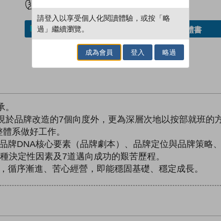
請登入以享受個人化閱讀體驗，或按「略
過」繼續瀏覽。
借閱實體書
加入／閱讀電子書
成為會員
登入
略過
承。
於品牌改造的7個向度外，更為深層次地以按部就班的
整體系做好工作。
牌DNA核心要素（品牌劇本）、品牌定位與品牌策略、
7種決定性因素及7道邁向成功的艱苦歷程。
，循序漸進、苦心經營，即能穩固基礎、穩定成長。