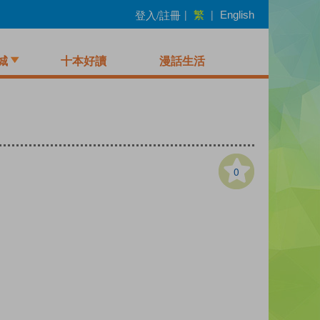
繁
登入/註冊
|
|
English
城
十本好讀
漫話生活
0