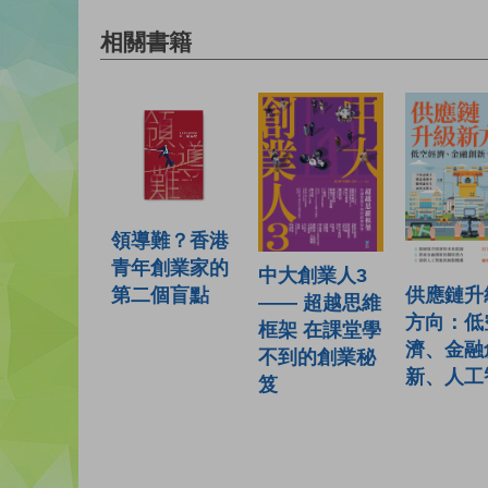
相關書籍
領導難？香港
青年創業家的
中大創業人3
供應鏈升
第二個盲點
—— 超越思維
方向：低
框架 在課堂學
濟、金融
不到的創業秘
新、人工
笈