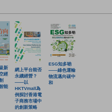
ESG知多啲
級新
網上平台能否
——綠色運輸
空經
永續經營？
物流邁向碳中
創
——以
和
智能
HKTVmall為
例探討香港電
子商務市場中
的創新策略