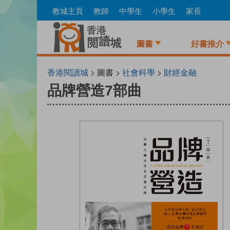
Skip
教城主頁
教師
中學生
小學生
家長
to
main
content
圖書
好書推介
香港閱讀城
> 圖書 >
社會科學
>
財經金融
品牌營造7部曲