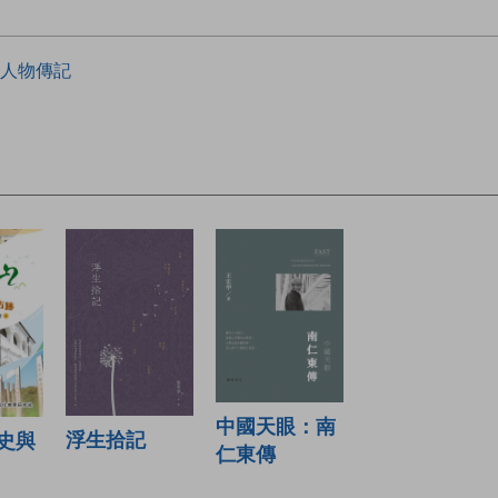
人物傳記
中國天眼：南
浮生拾記
史與
仁東傳