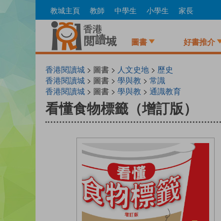
Skip
教城主頁
教師
中學生
小學生
家長
to
main
content
圖書
好書推介
香港閱讀城
> 圖書 >
人文史地
>
歷史
香港閱讀城
> 圖書 >
學與教
>
常識
香港閱讀城
> 圖書 >
學與教
>
通識教育
看懂食物標籤（增訂版）