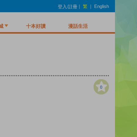
繁
登入/註冊
|
|
English
城
十本好讀
漫話生活
0