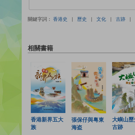
關鍵字詞：
香港史
|
歷史
|
文化
|
古跡
|
相關書籍
香港新界五大
大嶼山歷
張保仔與粤東
族
古跡
海盗