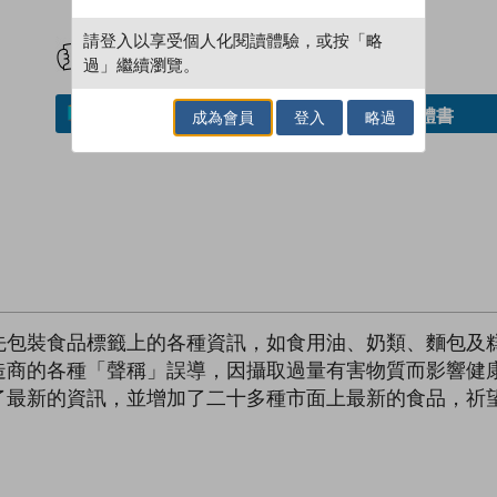
試閲
加入閱讀紀錄
請登入以享受個人化閱讀體驗，或按「略
過」繼續瀏覽。
借閱實體書
加入／閱讀電子書
成為會員
登入
略過
先包裝食品標籤上的各種資訊，如食用油、奶類、麵包及
造商的各種「聲稱」誤導，因攝取過量有害物質而影響健
了最新的資訊，並增加了二十多種市面上最新的食品，祈