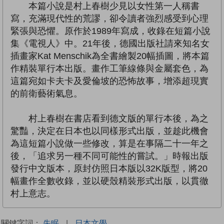
本篇小說是村上春樹少見以女性第一人稱書
寫，充滿現代性的荒謬，卻令讀者強烈感受到心理
緊張與恐懼。原作於1989年寫成，收錄在短篇小說
集《電視人》中。21年後，德國出版社請來知名女
插畫家Kat Menschik為全書繪製20幅插圖，將本篇
作精裝單行本出版。畫作工筆線條與金屬套色，為
這篇宛如卡夫卡及愛倫坡的恐怖故事，增添超現實
的前衛藝術氣息。
村上春樹在書店看到德文版的單行本後，為之
驚豔，決定在日本也以同樣形式出版，並趁此機會
為這短篇小說做一些修改，算是在事隔二十一年之
後，「追求另一種不同可能性的嘗試。」時報出版
發行中文版本，原封仿照日本版以32K版型，將20
幅畫作全數收錄，並以硬殼精裝形式出版，以貫徹
村上意志。
關鍵字詞：
失眠
|
日本文學