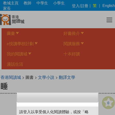
Skip
教城主頁
教師
中學生
小學生
繁
登入/註冊
|
|
English
to
家長
main
content
圖書
好書推介
e悅讀學校計劃
閱讀服務
我的閱讀城
十本好讀
漫話生活
香港閱讀城
> 圖書 >
文學小說
>
翻譯文學
睡
0
請登入以享受個人化閱讀體驗，或按「略