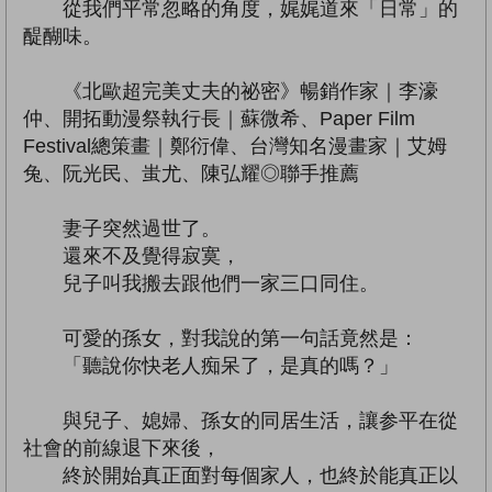
從我們平常忽略的角度，娓娓道來「日常」的
醍醐味。
《北歐超完美丈夫的祕密》暢銷作家｜李濠
仲、開拓動漫祭執行長｜蘇微希、Paper Film
Festival總策畫｜鄭衍偉、台灣知名漫畫家｜艾姆
兔、阮光民、蚩尤、陳弘耀◎聯手推薦
妻子突然過世了。
還來不及覺得寂寞，
兒子叫我搬去跟他們一家三口同住。
可愛的孫女，對我說的第一句話竟然是：
「聽說你快老人痴呆了，是真的嗎？」
與兒子、媳婦、孫女的同居生活，讓参平在從
社會的前線退下來後，
終於開始真正面對每個家人，也終於能真正以