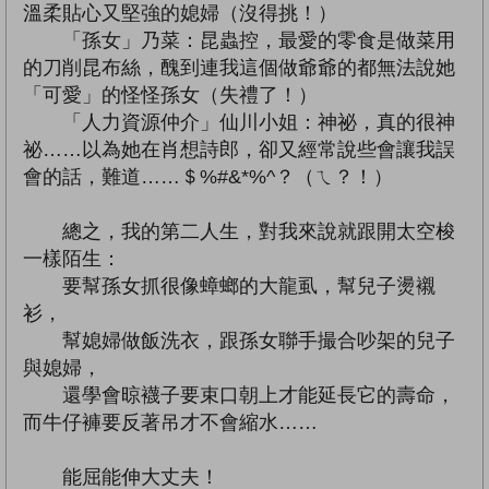
溫柔貼心又堅強的媳婦（沒得挑！）
「孫女」乃菜：昆蟲控，最愛的零食是做菜用
的刀削昆布絲，醜到連我這個做爺爺的都無法說她
「可愛」的怪怪孫女（失禮了！）
「人力資源仲介」仙川小姐：神祕，真的很神
祕……以為她在肖想詩郎，卻又經常說些會讓我誤
會的話，難道……＄%#&*%^？（ㄟ？！）
總之，我的第二人生，對我來說就跟開太空梭
一樣陌生：
要幫孫女抓很像蟑螂的大龍虱，幫兒子燙襯
衫，
幫媳婦做飯洗衣，跟孫女聯手撮合吵架的兒子
與媳婦，
還學會晾襪子要束口朝上才能延長它的壽命，
而牛仔褲要反著吊才不會縮水……
能屈能伸大丈夫！