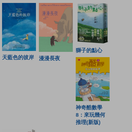
獅子的點心
天藍色的彼岸
漫漫長夜
神奇酷數學
8：來玩幾何
推理(新版)