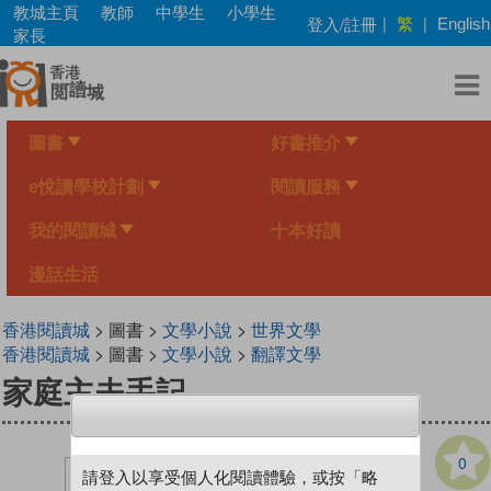
Skip
教城主頁
教師
中學生
小學生
繁
登入/註冊
|
|
English
to
家長
main
content
圖書
好書推介
e悅讀學校計劃
閱讀服務
我的閱讀城
十本好讀
漫話生活
香港閱讀城
> 圖書 >
文學小說
>
世界文學
香港閱讀城
> 圖書 >
文學小說
>
翻譯文學
家庭主夫手記
0
請登入以享受個人化閱讀體驗，或按「略